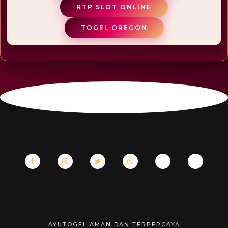
RTP SLOT ONLINE
TOGEL OREGON
AYUTOGEL AMAN DAN TERPERCAYA