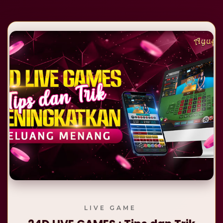
LIVE GAME