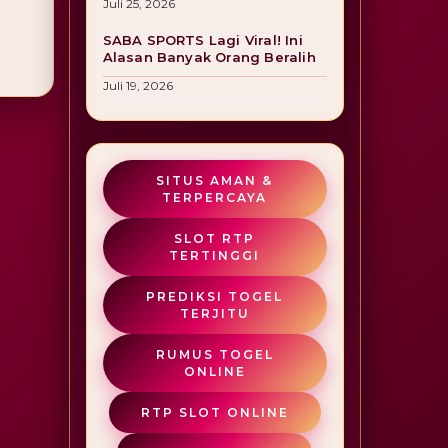
Juli 25, 2026
SABA SPORTS Lagi Viral! Ini
Alasan Banyak Orang Beralih
Juli 19, 2026
SITUS AMAN
&
TERPERCAYA
SLOT RTP
TERTINGGI
PREDIKSI TOGEL
TERJITU
RUMUS TOGEL
ONLINE
RTP SLOT ONLINE