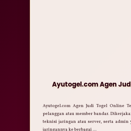
Ayutogel.com Agen Judi
Ayutogel.com Agen Judi Togel Online T
pelanggan atau member bandar. Dikerjakan
teknisi jaringan atau server, serta admi
jaringannya ke berbagai …