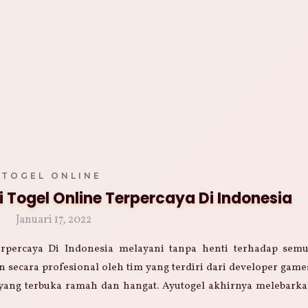
TOGEL ONLINE
 Togel Online Terpercaya Di Indonesia
Januari 17, 2022
erpercaya Di Indonesia melayani tanpa henti terhadap sem
 secara profesional oleh tim yang terdiri dari developer game
n yang terbuka ramah dan hangat. Ayutogel akhirnya melebark