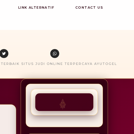
LINK ALTERNATIF
CONTACT US
 TERBAIK SITUS JUDI ONLINE TERPERCAYA AYUTOGEL