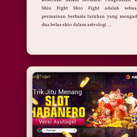
keseruan dalam bermain. Pengenalan 
Shio Fight Shio Fight adalah sebua
permainan berbasis taruhan yang menga
dua belas shio dalam astrologi …