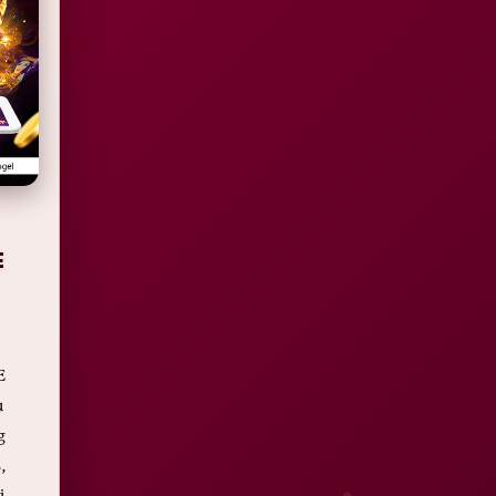
E
E
u
g
,