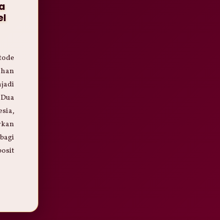
a
el
tode
uhan
jadi
 Dua
sia,
rkan
agi
osit