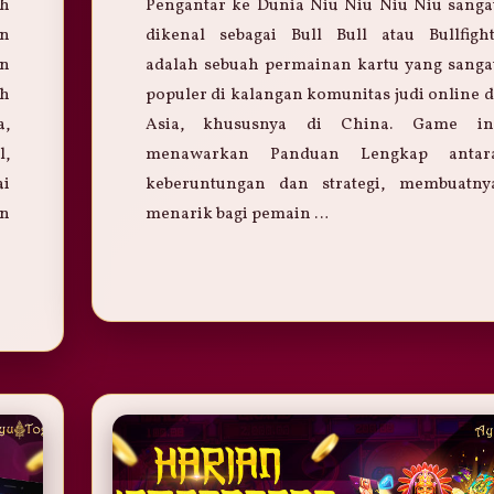
h
Pengantar ke Dunia Niu Niu Niu Niu sanga
n
dikenal sebagai Bull Bull atau Bullfight
an
adalah sebuah permainan kartu yang sanga
ih
populer di kalangan komunitas judi online d
,
Asia, khususnya di China. Game in
l,
menawarkan Panduan Lengkap antar
i
keberuntungan dan strategi, membuatny
an
menarik bagi pemain …