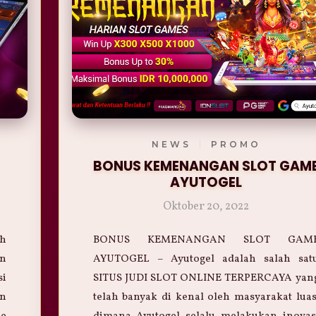
NEWS
PROMO
BONUS KEMENANGAN SLOT GAM
AYUTOGEL
Oktober 20, 2022
ah
BONUS KEMENANGAN SLOT GAM
an
AYUTOGEL – Ayutogel adalah salah sat
si
SITUS JUDI SLOT ONLINE TERPERCAYA yan
an
telah banyak di kenal oleh masyarakat luas