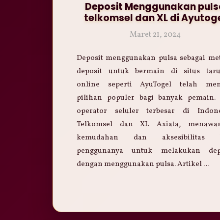
Deposit Menggunakan puls
telkomsel dan XL di Ayutog
Maret 21, 2024
Deposit menggunakan pulsa sebagai me
deposit untuk bermain di situs tar
online seperti AyuTogel telah men
pilihan populer bagi banyak pemain.
operator seluler terbesar di Indone
Telkomsel dan XL Axiata, menawa
kemudahan dan aksesibilitas b
penggunanya untuk melakukan dep
dengan menggunakan pulsa. Artikel …