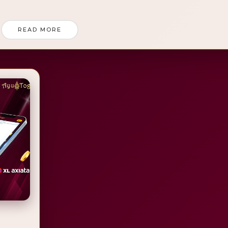
READ MORE