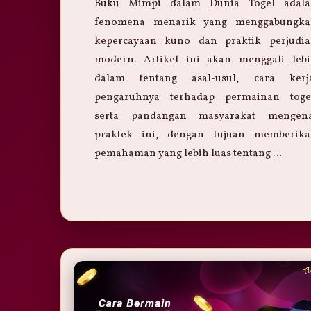
Buku Mimpi dalam Dunia Togel adala
fenomena menarik yang menggabungka
kepercayaan kuno dan praktik perjudi
modern. Artikel ini akan menggali leb
dalam tentang asal-usul, cara kerja
pengaruhnya terhadap permainan toge
serta pandangan masyarakat mengena
praktek ini, dengan tujuan memberik
pemahaman yang lebih luas tentang …