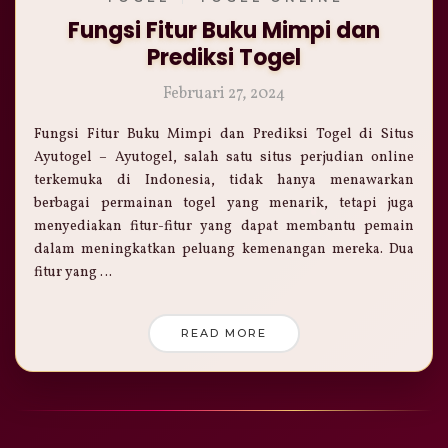
Fungsi Fitur Buku Mimpi dan
Prediksi Togel
Februari 27, 2024
Fungsi Fitur Buku Mimpi dan Prediksi Togel di Situs
Ayutogel – Ayutogel, salah satu situs perjudian online
terkemuka di Indonesia, tidak hanya menawarkan
berbagai permainan togel yang menarik, tetapi juga
menyediakan fitur-fitur yang dapat membantu pemain
dalam meningkatkan peluang kemenangan mereka. Dua
fitur yang …
READ MORE