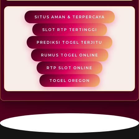
SITUS AMAN
&
TERPERCAYA
SLOT RTP TERTINGGI
PREDIKSI TOGEL TERJITU
RUMUS TOGEL ONLINE
RTP SLOT ONLINE
TOGEL OREGON