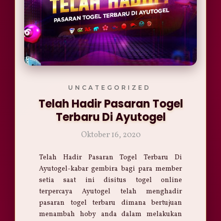
UNCATEGORIZED
Telah Hadir Pasaran Togel
Terbaru Di Ayutogel
Oktober 16, 2020
Telah Hadir Pasaran Togel Terbaru Di
Ayutogel-kabar gembira bagi para member
setia saat ini disitus togel online
terpercaya Ayutogel telah menghadir
pasaran togel terbaru dimana bertujuan
menambah hoby anda dalam melakukan