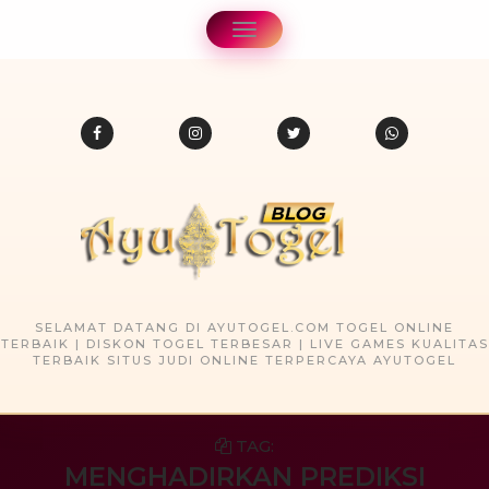
SELAMAT DATANG DI AYUTOGEL.COM TOGEL ONLINE
TERBAIK | DISKON TOGEL TERBESAR | LIVE GAMES KUALITAS
TERBAIK SITUS JUDI ONLINE TERPERCAYA AYUTOGEL
TAG:
MENGHADIRKAN PREDIKSI