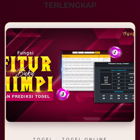
TERLENGKAP
TOGEL
TOGEL ONLINE