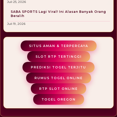
Juli 25, 2026
SABA SPORTS Lagi Viral! Ini Alasan Banyak Orang
Beralih
Juli 19, 2026
SITUS AMAN
&
TERPERCAYA
SLOT RTP TERTINGGI
PREDIKSI TOGEL TERJITU
RUMUS TOGEL ONLINE
RTP SLOT ONLINE
TOGEL OREGON