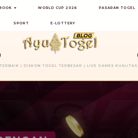
TBOOK
WORLD CUP 2026
PASARAN TOGEL
SPORT
E-LOTTERY
ERBAIK | DISKON TOGEL TERBESAR | LIVE GAMES KUALITAS