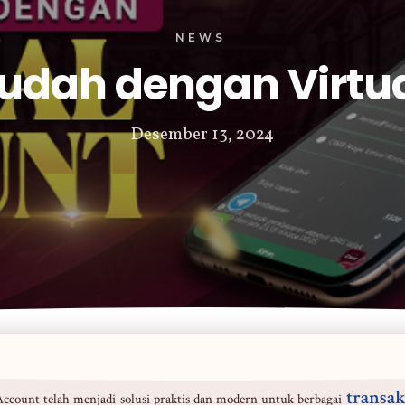
NEWS
udah dengan Virtu
Desember 13, 2024
transak
ccount telah menjadi solusi praktis dan modern untuk berbagai