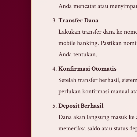
Anda mencatat atau menyimpa
Transfer Dana
Lakukan transfer dana ke nomo
mobile banking. Pastikan nomin
Anda tentukan.
Konfirmasi Otomatis
Setelah transfer berhasil, sis
perlukan konfirmasi manual at
Deposit Berhasil
Dana akan langsung masuk ke 
memeriksa saldo atau status dep