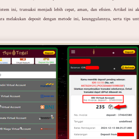
stem ini, transaksi menjadi lebih cepat, aman, dan efisien. Artikel ini a
ra melakukan deposit dengan metode ini, keunggulannya, serta tips un