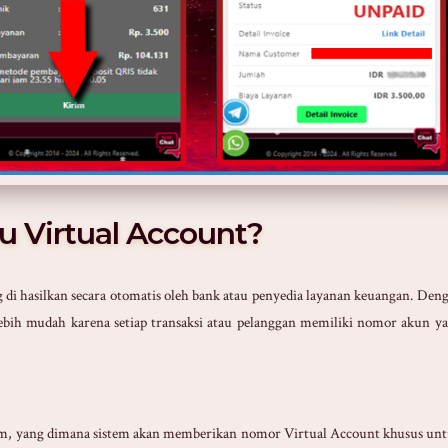
tu Virtual Account?
 di hasilkan secara otomatis oleh bank atau penyedia layanan keuangan. Den
lebih mudah karena setiap transaksi atau pelanggan memiliki nomor akun y
orm, yang dimana sistem akan memberikan nomor Virtual Account khusus un