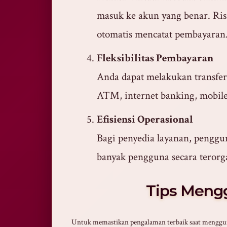
masuk ke akun yang benar. Risi
otomatis mencatat pembayaran
Fleksibilitas Pembayaran
Anda dapat melakukan transfer 
ATM, internet banking, mobile 
Efisiensi Operasional
Bagi penyedia layanan, penggu
banyak pengguna secara terorga
Tips Meng
Untuk memastikan pengalaman terbaik saat mengguna