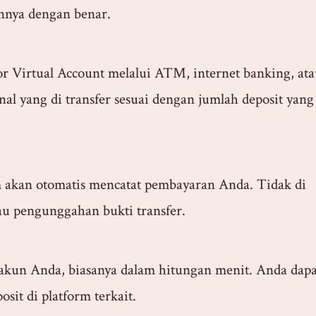
nnya dengan benar.
r Virtual Account melalui ATM, internet banking, at
al yang di transfer sesuai dengan jumlah deposit yang
tem akan otomatis mencatat pembayaran Anda. Tidak di
au pengunggahan bukti transfer.
akun Anda, biasanya dalam hitungan menit. Anda dapa
osit di platform terkait.