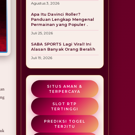
Agustus 3, 2026
Apa Itu Davinci Roller?
Panduan Lengkap Mengenal
Permainan yang Populer .
Juli 25, 2026
SABA SPORTS Lagi Viral! Ini
Alasan Banyak Orang Beralih
Juli 19, 2026
SITUS AMAN
&
gan
TERPERCAYA
ang
SLOT RTP
TERTINGGI
PREDIKSI TOGEL
TERJITU
tuk