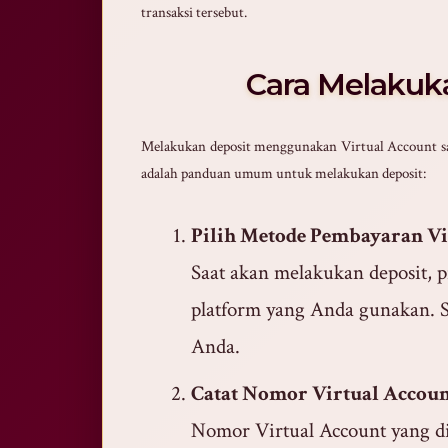
transaksi tersebut.
Cara Melakuk
Melakukan deposit menggunakan Virtual Account s
adalah panduan umum untuk melakukan deposit:
Pilih Metode Pembayaran Vi
Saat akan melakukan deposit, 
platform yang Anda gunakan. 
Anda.
Catat Nomor Virtual Accou
Nomor Virtual Account yang di 