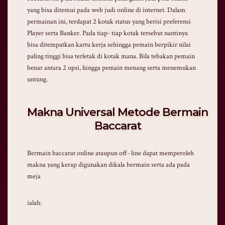
yang bisa ditemui pada web judi online di internet. Dalam
permainan ini, terdapat 2 kotak status yang berisi preferensi
Player serta Banker. Pada tiap- tiap kotak tersebut nantinya
bisa ditempatkan kartu kerja sehingga pemain berpikir nilai
paling tinggi bisa terletak di kotak mana. Bila tebakan pemain
benar antara 2 opsi, hingga pemain menang serta menemukan
untung.
Makna Universal Metode Bermain
Baccarat
Bermain baccarat online ataupun off- line dapat memperoleh
makna yang kerap digunakan dikala bermain serta ada pada
meja
ialah: