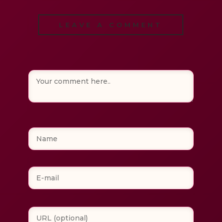
LEAVE A COMMENT