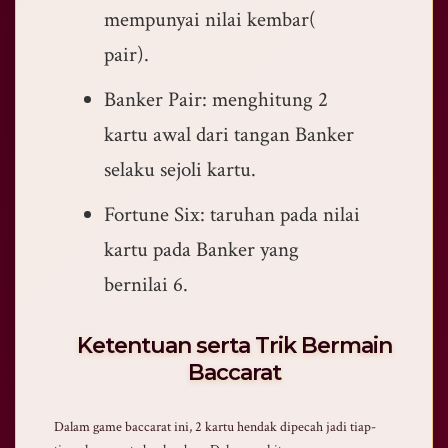
mempunyai nilai kembar(
pair).
Banker Pair: menghitung 2
kartu awal dari tangan Banker
selaku sejoli kartu.
Fortune Six: taruhan pada nilai
kartu pada Banker yang
bernilai 6.
Ketentuan serta Trik Bermain
Baccarat
Dalam game baccarat ini, 2 kartu hendak dipecah jadi tiap-