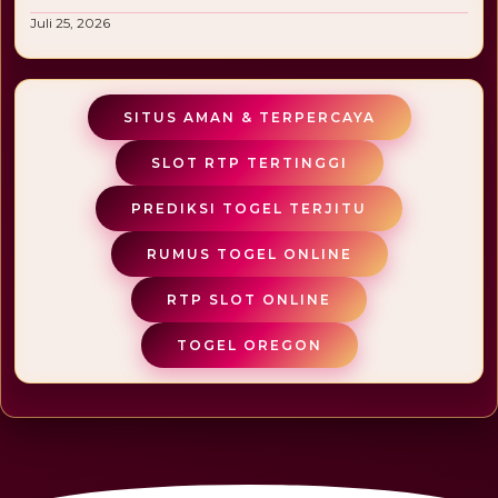
Juli 25, 2026
SITUS AMAN
&
TERPERCAYA
SLOT RTP TERTINGGI
PREDIKSI TOGEL TERJITU
RUMUS TOGEL ONLINE
RTP SLOT ONLINE
TOGEL OREGON