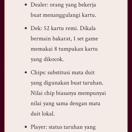
Dealer: orang yang bekerja
buat menanggulangi kartu.
Dek: 52 kartu remi. Dikala
bermain bakarat, 1 set game
memakai 8 tumpukan kartu
yang dikocok.
Chips: substitusi mata duit
yang digunakan buat taruhan.
Nilai chip biasanya mempunyai
nilai yang sama dengan mata
duit lokal.
Player: status taruhan yang