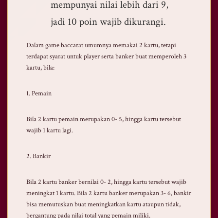
mempunyai nilai lebih dari 9,
jadi 10 poin wajib dikurangi.
Dalam game baccarat umumnya memakai 2 kartu, tetapi
terdapat syarat untuk player serta banker buat memperoleh 3
kartu, bila:
1. Pemain
Bila 2 kartu pemain merupakan 0- 5, hingga kartu tersebut
wajib 1 kartu lagi.
2. Bankir
Bila 2 kartu banker bernilai 0- 2, hingga kartu tersebut wajib
meningkat 1 kartu. Bila 2 kartu banker merupakan 3- 6, bankir
bisa memutuskan buat meningkatkan kartu ataupun tidak,
bergantung pada nilai total yang pemain miliki.