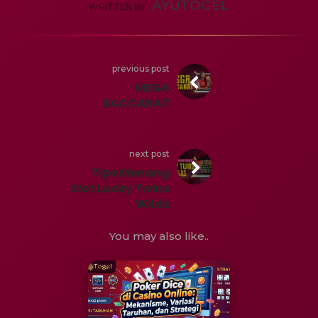
AYUTOGEL
WRITTEN BY:
previous post
MEGA
BACCARAT
next post
Tips Menang
Slot Lucky Twins
Wilds
You may also like..