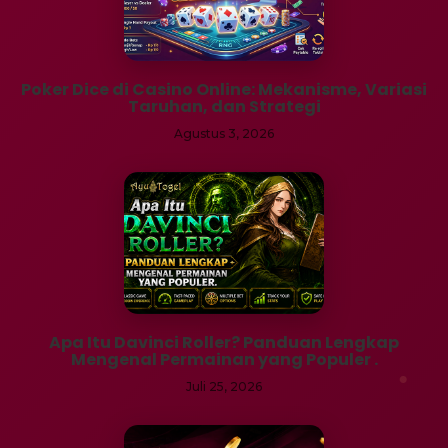
Poker Dice di Casino Online: Mekanisme, Variasi
Taruhan, dan Strategi
Agustus 3, 2026
Apa Itu Davinci Roller? Panduan Lengkap
Mengenal Permainan yang Populer .
Juli 25, 2026