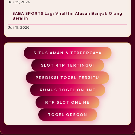
Juli 25, 2026
SABA SPORTS Lagi Viral! Ini Alasan Banyak Orang
Beralih
Juli 19, 2026
SITUS AMAN
&
TERPERCAYA
SLOT RTP TERTINGGI
PREDIKSI TOGEL TERJITU
RUMUS TOGEL ONLINE
RTP SLOT ONLINE
TOGEL OREGON