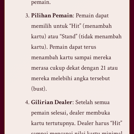
pemain.
Pilihan Pemain
: Pemain dapat
memilih untuk “Hit” (menambah
kartu) atau “Stand” (tidak menambah
kartu). Pemain dapat terus
menambah kartu sampai mereka
merasa cukup dekat dengan 21 atau
mereka melebihi angka tersebut
(bust).
Gilirian Dealer
: Setelah semua
pemain selesai, dealer membuka
kartu tertutupnya. Dealer harus “Hit”
sampai mencapai nilai kartu minimal