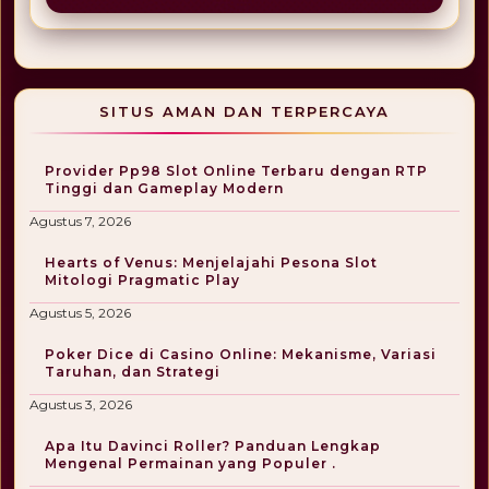
SITUS AMAN DAN TERPERCAYA
Provider Pp98 Slot Online Terbaru dengan RTP
Tinggi dan Gameplay Modern
Agustus 7, 2026
Hearts of Venus: Menjelajahi Pesona Slot
Mitologi Pragmatic Play
Agustus 5, 2026
Poker Dice di Casino Online: Mekanisme, Variasi
Taruhan, dan Strategi
Agustus 3, 2026
Apa Itu Davinci Roller? Panduan Lengkap
Mengenal Permainan yang Populer .