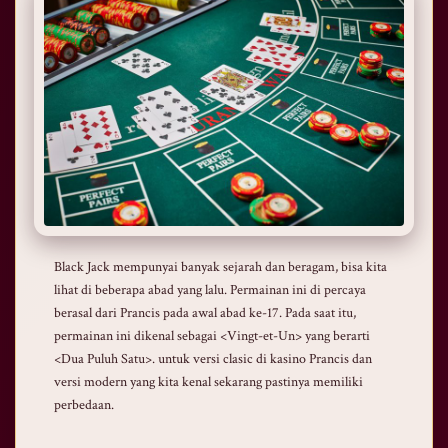
Black Jack mempunyai banyak sejarah dan beragam, bisa kita
lihat di beberapa abad yang lalu. Permainan ini di percaya
berasal dari Prancis pada awal abad ke-17. Pada saat itu,
permainan ini dikenal sebagai <Vingt-et-Un> yang berarti
<Dua Puluh Satu>. untuk versi clasic di kasino Prancis dan
versi modern yang kita kenal sekarang pastinya memiliki
perbedaan.