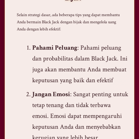
Selain strategi dasar, ada beberapa tips yang dapat membantu
Anda bermain Black Jack dengan bijak dan mengelola uang
Anda dengan lebih efektif:
Pahami Peluang
: Pahami peluang
dan probabilitas dalam Black Jack. Ini
juga akan membantu Anda membuat
keputusan yang baik dan efektif
Jangan Emosi
: Sangat penting untuk
tetap tenang dan tidak terbawa
emosi. Emosi dapat mempengaruhi
keputusan Anda dan menyebabkan
kerugian yang lebih besar.