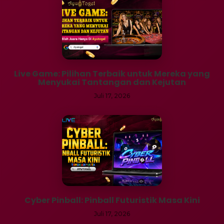
Live Game: Pilihan Terbaik untuk Mereka yang
Menyukai Tantangan dan Kejutan
Juli 17, 2026
Cyber Pinball: Pinball Futuristik Masa Kini
Juli 17, 2026