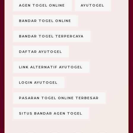
AGEN TOGEL ONLINE
AYUTOGEL
BANDAR TOGEL ONLINE
BANDAR TOGEL TERPERCAYA
DAFTAR AYUTOGEL
LINK ALTERNATIF AYUTOGEL
LOGIN AYUTOGEL
PASARAN TOGEL ONLINE TERBESAR
SITUS BANDAR AGEN TOGEL