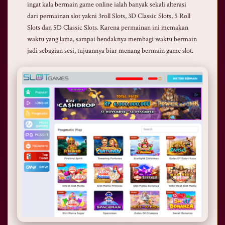
ingat kala bermain game online ialah banyak sekali alterasi
dari permainan slot yakni 3roll Slots, 3D Classic Slots, 5 Roll
Slots dan 5D Classic Slots. Karena permainan ini memakan
waktu yang lama, sampai hendaknya membagi waktu bermain
jadi sebagian sesi, tujuannya biar menang bermain game slot.