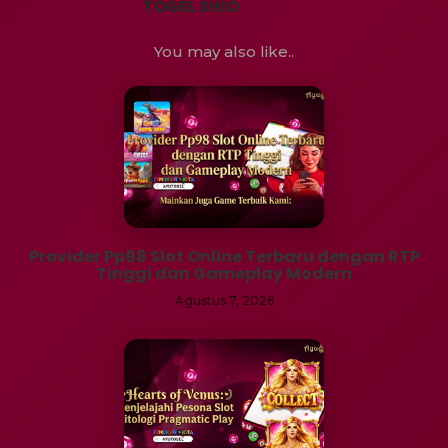
TOGEL SHIO
You may also like..
Provider Pp98 Slot Online Terbaru dengan RTP
Tinggi dan Gameplay Modern
Agustus 7, 2026