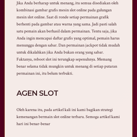
Jika Anda berharap untuk menang, itu semua disediakan oleh
kombinasi gambar grafis mesin slot online pada gulungan
mesin slot online. Saat di ronde setiap permainan grafik
berhenti pada gambar atau warna yang sama. Jadi pasti salah
satu pemain akan berhasil dalam permainan. Tentu saja, jika
Anda ingin mencapai daftar grafis yang optimal, pemain harus
menunggu dengan sabar. Dan permainan jackpot tidak mudah
untuk dikalahkan jika Anda bukan orang yang sabar.
Faktanya, reboot slot ini terungkap sepenuhnya. Memang
benar selama tidak mungkin untuk menang di setiap putaran
permainan ini, itu belum terbukti.
AGEN SLOT
Oleh karena itu, pada artikel kali ini kami bagikan strategi
kemenangan bermain slot online terbaru. Semoga artikel kami
hari ini benar-benar