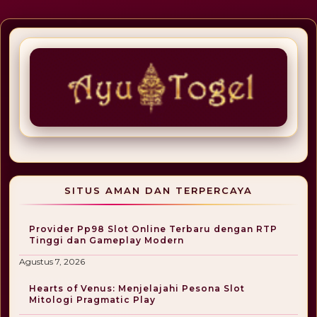
SITUS AMAN DAN TERPERCAYA
Provider Pp98 Slot Online Terbaru dengan RTP
Tinggi dan Gameplay Modern
Agustus 7, 2026
Hearts of Venus: Menjelajahi Pesona Slot
Mitologi Pragmatic Play